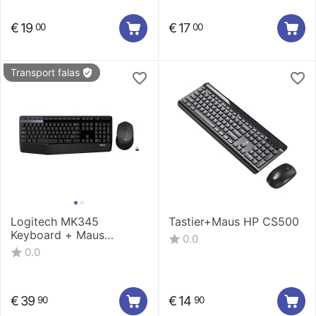
€
19
€
17
00
00
Transport falas
Logitech MK345
Tastier+Maus HP CS500
Keyboard + Maus
0.0
Wireless Combo
0.0
€
39
€
14
90
90