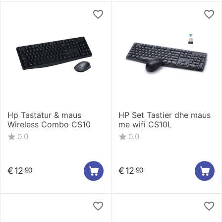
Hp Tastatur & maus
HP Set Tastier dhe maus
Wireless Combo CS10
me wifi CS10L
0.0
0.0
€
12
€
12
90
90