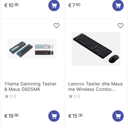
€
10
€
7
90
90
Yilama Gamining Tastier
Lenovo Tastier dhe Maus
& Maus G605MK
me Wireless Combo
KN210
0.0
0.0
€
19
€
15
90
00