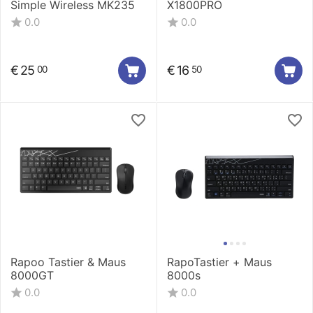
Simple Wireless MK235
X1800PRO
0.0
0.0
€
25
€
16
00
50
Rapoo Tastier & Maus
RapoTastier + Maus
8000GT
8000s
0.0
0.0