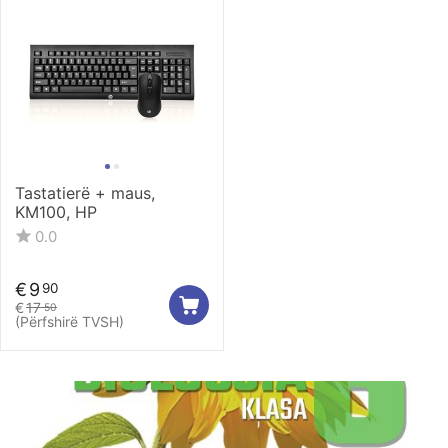
Tastatierë + maus,
KM100, HP
0.0
€
9
90
€
17
50
(Përfshirë TVSH)