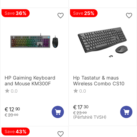
36%
25%
Save
Save
HP Gaiming Keyboard
Hp Tastatur & maus
and Mouse KM300F
Wireless Combo CS10
0.0
0.0
€
17
30
€
12
90
€
23
00
€
20
00
(Përfshirë TVSH)
43%
Save