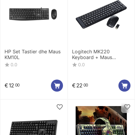
HP Set Tastier dhe Maus
Logitech MK220
KM10L
Keyboard + Maus
Wireless Combo
0.0
0.0
€
12
€
22
00
00