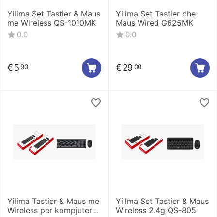
Yilima Set Tastier & Maus
Yilima Set Tastier dhe
me Wireless QS-1010MK
Maus Wired G625MK
0.0
0.0
€
5
€
29
90
00
Yilima Tastier & Maus me
Yillma Set Tastier & Maus
Wireless per kompjuter
Wireless 2.4g QS-805