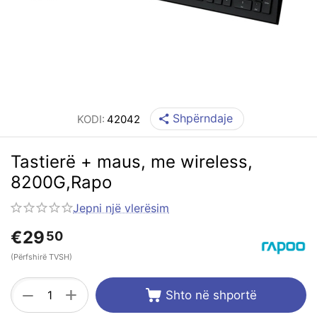
Shpërndaje
KODI:
42042
Tastierë + maus, me wireless,
8200G,Rapo
Jepni një vlerësim
€
29
50
(Përfshirë TVSH)
+
−
Shto në shportë