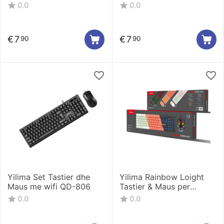
QS-801
0.0
0.0
€
7
€
7
90
90
Yilima Set Tastier dhe
Yilima Rainbow Loight
Maus me wifi QD-806
Tastier & Maus per
kompjuter QS-603
0.0
0.0