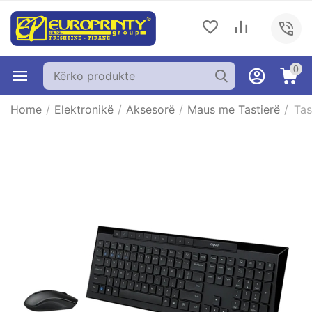
0
Home
/
Elektronikë
/
Aksesorë
/
Maus me Tastierë
/
Tas