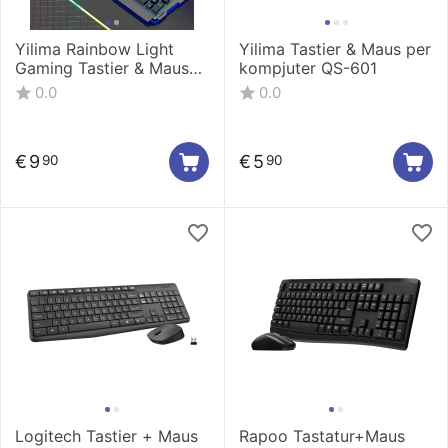
Yilima Rainbow Light
Yilima Tastier & Maus per
Gaming Tastier & Maus
kompjuter QS-601
QS-602
0.0
0.0
€
9
€
5
90
90
Logitech Tastier + Maus
Rapoo Tastatur+Maus