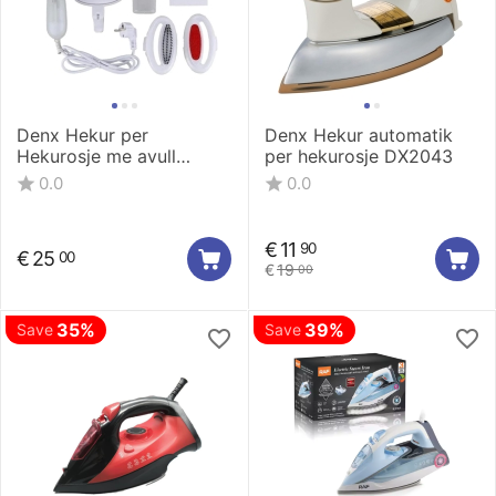
Denx Hekur per
Denx Hekur automatik
Hekurosje me avull
per hekurosje DX2043
DX3002
0.0
0.0
€
11
90
€
25
00
€
19
00
35%
39%
Save
Save