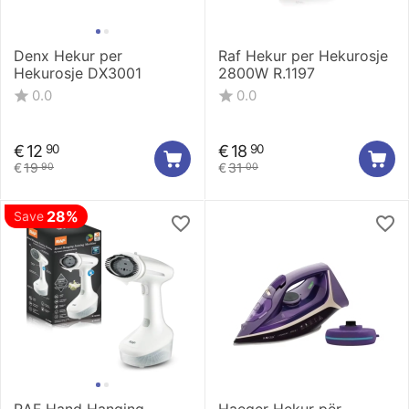
Denx Hekur per
Raf Hekur per Hekurosje
Hekurosje DX3001
2800W R.1197
0.0
0.0
€
12
€
18
90
90
€
19
€
31
90
00
28%
Save