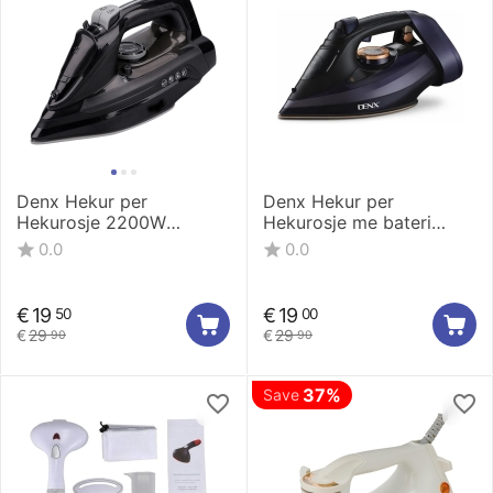
Denx Hekur per
Denx Hekur per
Hekurosje 2200W
Hekurosje me bateri
DX3010
DX3012
0.0
0.0
€
19
€
19
50
00
€
29
€
29
90
90
37%
Save