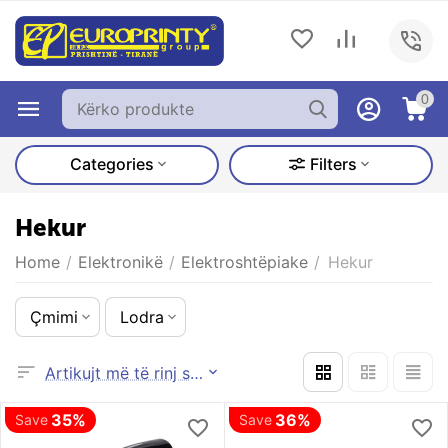
0
Categories
Filters
Hekur
Home
/
Elektronikë
/
Elektroshtëpiake
/
Hekur
Çmimi
Lodra
Artikujt më të rinj së pari
35%
36%
Save
Save