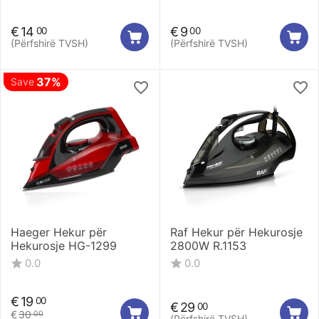
€
14
€
9
00
00
(Përfshirë TVSH)
(Përfshirë TVSH)
37%
Save
Haeger Hekur për
Raf Hekur për Hekurosje
Hekurosje HG-1299
2800W R.1153
0.0
0.0
€
19
00
€
29
00
€
30
00
(Përfshirë TVSH)