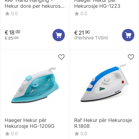
RAF Hand Hanging -
Haeger Hekur për
Hekur dore per hekurosje
Hekurosje HG-1223
R.1278W
0.0
0.0
€
18
00
€
21
90
(Përfshirë TVSH)
€
25
00
Haeger Hekur për
Raf Hekur për Hekurosje
Hekurosje HG-1209G
R.1808
0.0
0.0