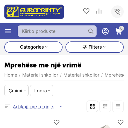
0
Categories
Filters
Mprehëse me një vrimë
Home
/
Material shkollor
/
Material shkollor
/
Mprehëse
Çmimi
Lodra
Artikujt më të rinj së pari