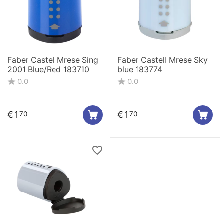
Faber Castel Mrese Sing
Faber Castell Mrese Sky
2001 Blue/Red 183710
blue 183774
0.0
0.0
€
1
€
1
70
70