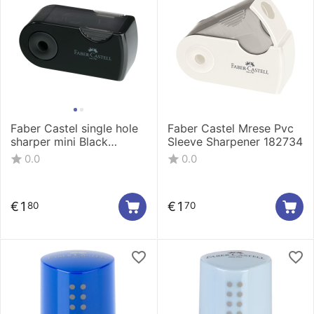
Faber Castel single hole
Faber Castel Mrese Pvc
sharper mini Black
Sleeve Sharpener 182734
182710
0.0
0.0
€
1
€
1
80
70