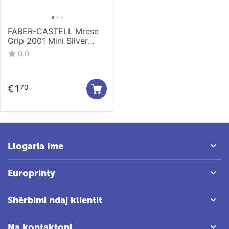
FABER-CASTELL Mrese
Grip 2001 Mini Silver
183700
0.0
€
1
70
Llogaria Ime
Europrinty
Shërbimi ndaj klientit
Na kontaktoni