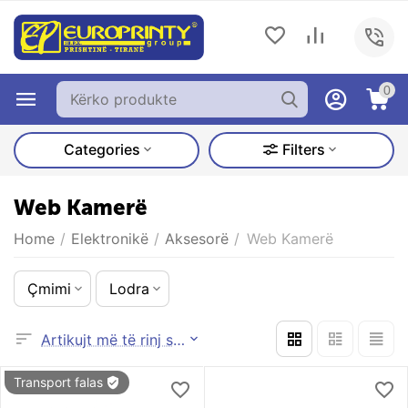
0
Categories
Filters
Web Kamerë
Home
/
Elektronikë
/
Aksesorë
/
Web Kamerë
Çmimi
Lodra
Artikujt më të rinj së pari
Transport falas