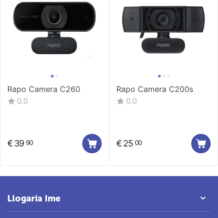
Rapo Camera C260
Rapo Camera C200s
0.0
0.0
€
39
€
25
90
00
Llogaria Ime