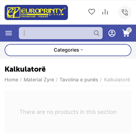
0
Categories
Kalkulatorë
Home
/
Material Zyre
/
Tavolina e punës
/
Kalkulatorë
There are no products in this section