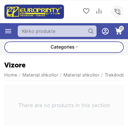
0
Categories
Vizore
Home
/
Material shkollor
/
Material shkollor
/
Trekëndës
There are no products in this section