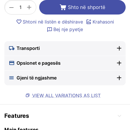
+
−
Shto në shportë
Shtoni në listën e dëshirave
Krahasoni
Bej nje pyetje
Transporti
Opsionet e pagesës
Gjeni të ngjashme
VIEW ALL VARIATIONS AS LIST
Features
Main features