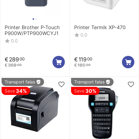
Printer Brother P-Touch
Printer Termik XP-470
P900W/PTP900WCYJ1
0.0
0.0
€
289
€
119
00
00
€
369
€
185
00
00
Transport falas
Transport falas
34%
30%
Save
Save