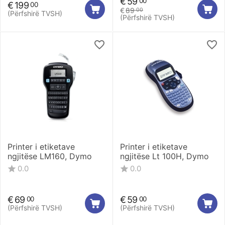
€
59
00
€
199
00
€
89
00
(Përfshirë TVSH)
(Përfshirë TVSH)
Printer i etiketave
Printer i etiketave
ngjitëse LM160, Dymo
ngjitëse Lt 100H, Dymo
0.0
0.0
€
69
€
59
00
00
(Përfshirë TVSH)
(Përfshirë TVSH)