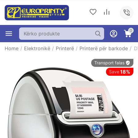
0
Home
/
Elektronikë
/
Printerë
/
Printerë për barkode
/
D
Transport falas
18%
Save