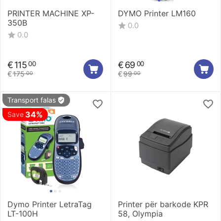
PRINTER MACHINE XP-
DYMO Printer LM160
350B
0.0
0.0
€
115
€
69
00
00
€
175
€
99
00
00
Transport falas
34%
Save
Dymo Printer LetraTag
Printer për barkode KPR
LT-100H
58, Olympia