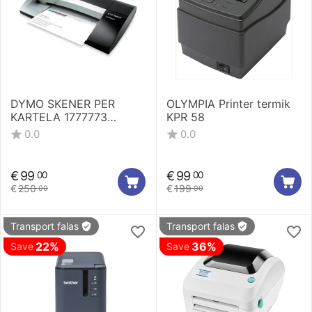
DYMO SKENER PER
OLYMPIA Printer termik
KARTELA 1777773
KPR 58
S0929140
0.0
0.0
€
99
€
99
00
00
€
250
€
199
00
00
Transport falas
Transport falas
22%
36%
Save
Save