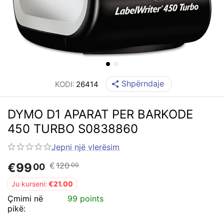
Shpërndaje
KODI:
26414
DYMO D1 APARAT PER BARKODE
450 TURBO S0838860
Jepni një vlerësim
€
99
€
120
00
00
Ju kurseni:
€
21.00
Çmimi në
99 points
pikë: