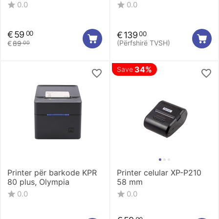
0.0
0.0
€
59
00
€
139
00
(Përfshirë TVSH)
€
89
00
34%
Save
Printer për barkode KPR
Printer celular XP-P210
80 plus, Olympia
58 mm
0.0
0.0