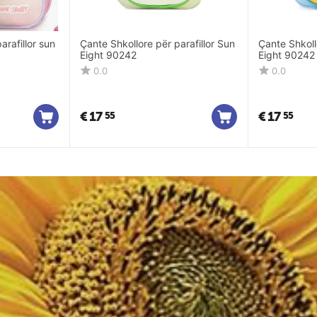
arafillor sun
Çante Shkollore për parafillor Sun
Çante Shkoll
Eight 90242
Eight 90242
0.0
0.0
€
17
€
17
55
55