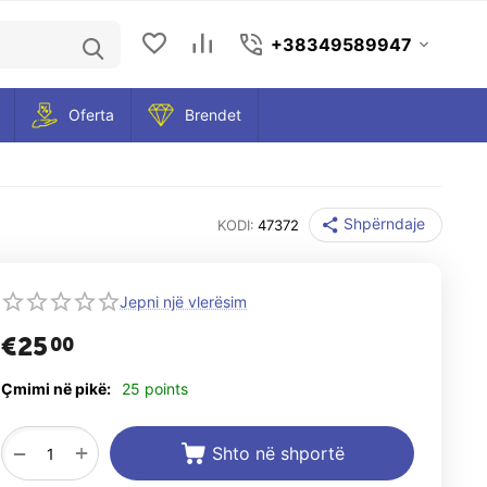
+38349589947
Oferta
Brendet
Shpërndaje
KODI:
47372
Jepni një vlerësim
€
25
00
Çmimi në pikë:
25 points
+
−
Shto në shportë