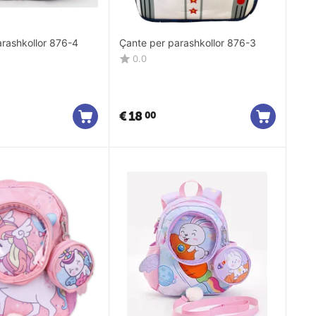
arashkollor 876-4
Çante per parashkollor 876-3
0.0
€
18
00