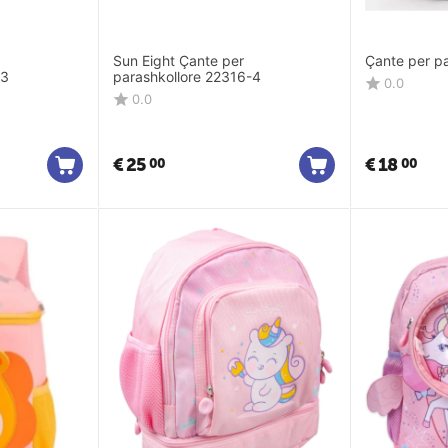
Sun Eight Çante per
Çante per p
-3
parashkollore 22316-4
0.0
0.0
€
25
€
18
00
00