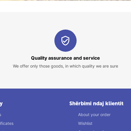
Quality assurance and service
We offer only those goods, in which quality we are sure
y
Shërbimi ndaj klientit
s
About your order
ificates
Wishlist