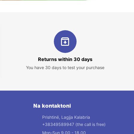
Returns within 30 days
You have 30 days to test your purchase
Na kontaktoni
Prishtinë, Lagjja Kalabria
+38349589947
(the call is free)
Mon-Sun 9.00 - 18.00