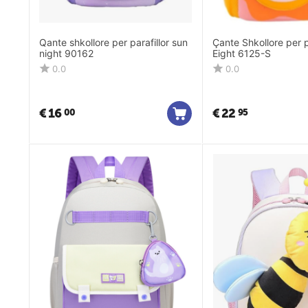
Qante shkollore per parafillor sun
Çante Shkollore per p
night 90162
Eight 6125-S
0.0
0.0
€
16
€
22
00
95