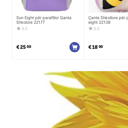
Sun Eight për parafillor Qanta
Çante Shkollore për p
Shkolore 22177
eight 22138
0.0
0.0
€
25
€
18
00
90