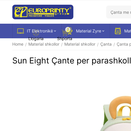
0
IT Elektronikë
Material Zyre
Mat
Llogaria
Shporta
Home
Material shkollor
Material shkollor
Çanta
Çanta p
/
/
/
/
Sun Eight Çante per parashkol