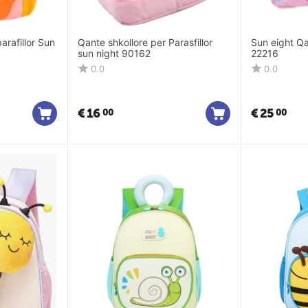
arafillor Sun
Qante shkollore per Parasfillor
Sun eight Qa
sun night 90162
22216
0.0
0.0
€
16
€
25
00
00