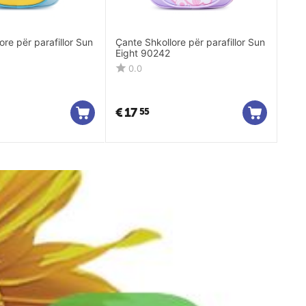
ore për parafillor Sun
Çante Shkollore për parafillor Sun
Eight 90242
0.0
€
17
55