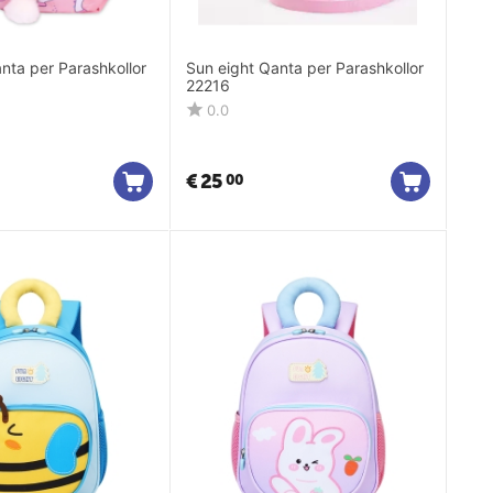
nta per Parashkollor
Sun eight Qanta per Parashkollor
22216
0.0
€
25
00