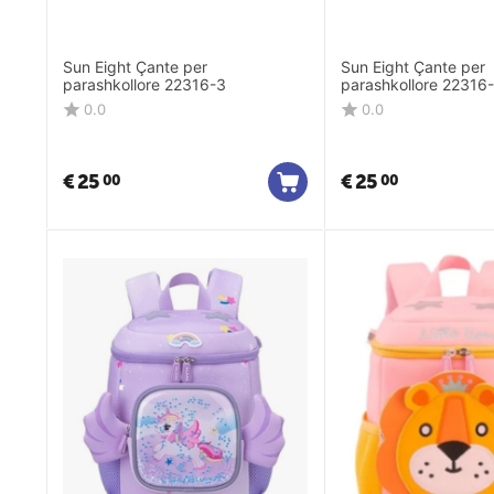
Sun Eight Çante per
Sun Eight Çante per
parashkollore 22316-3
parashkollore 22316
0.0
0.0
€
25
€
25
00
00