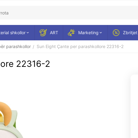
erial shkollor
ART
Marketing
Zbritjet
ër parashkollor
Sun Eight Çante per parashkollore 22316-2
/
lore 22316-2