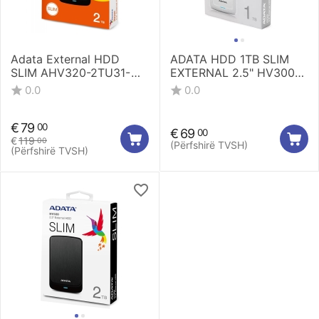
Adata External HDD
ADATA HDD 1TB SLIM
SLIM AHV320-2TU31-
EXTERNAL 2.5" HV300
CBK
AHV300-1TU31-CWH
0.0
0.0
€
79
00
€
69
00
€
119
00
(Përfshirë TVSH)
(Përfshirë TVSH)