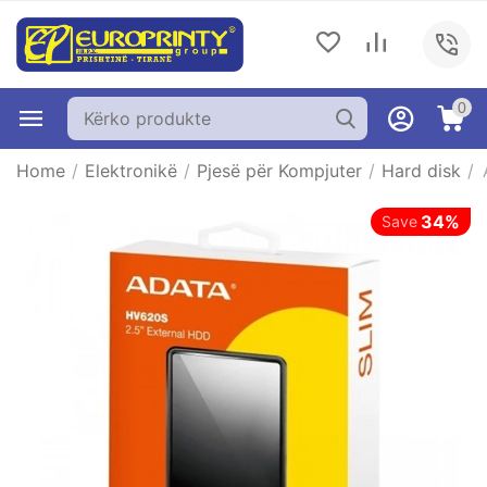
0
Home
/
Elektronikë
/
Pjesë për Kompjuter
/
Hard disk
/
34%
Save