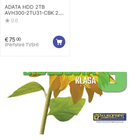
ADATA HDD 2TB
AVH300-2TU31-CBK 2.5"
EXTERNAL SLIM
0.0
€
75
00
(Përfshirë TVSH)