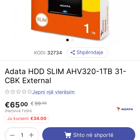
Shpërndaje
KODI:
32734
Adata HDD SLIM AHV320-1TB 31-
CBK External
Jepni një vlerësim
€
65
€
99
00
00
(Përfshirë TVSH)
Ju kurseni:
€
34.00
+
−
Shto në shportë