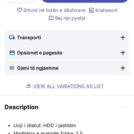
Shtoni në listën e dëshirave
Krahasoni
Bej nje pyetje
Transporti
Opsionet e pagesës
Gjeni të ngjashme
VIEW ALL VARIATIONS AS LIST
Description
Lloji i diskut: HDD i jashtëm
Madhësia e makinës fizike: 2.5