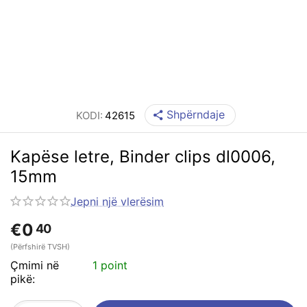
Shpërndaje
KODI:
42615
Kapëse letre, Binder clips dl0006,
15mm
Jepni një vlerësim
€
0
40
(Përfshirë TVSH)
Çmimi në
1 point
pikë: