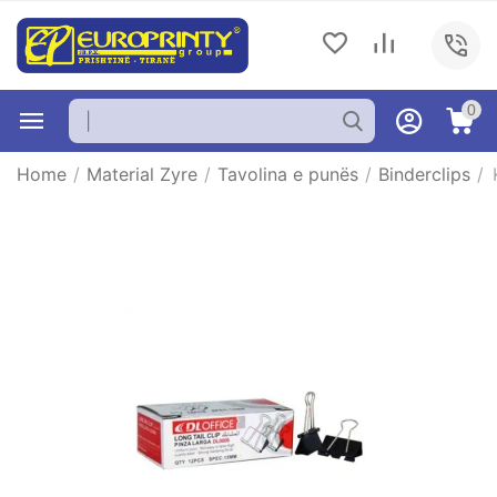
0
Home
/
Material Zyre
/
Tavolina e punës
/
Binderclips
/