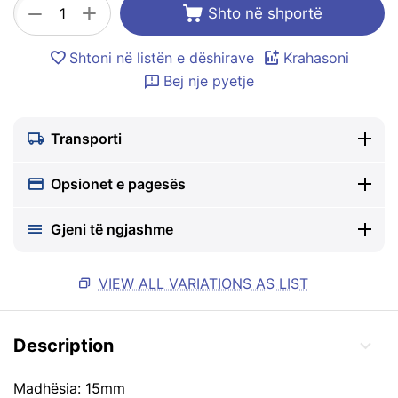
+
−
Shto në shportë
Shtoni në listën e dëshirave
Krahasoni
Bej nje pyetje
Transporti
Opsionet e pagesës
Gjeni të ngjashme
VIEW ALL VARIATIONS AS LIST
Description
Madhësia: 15mm