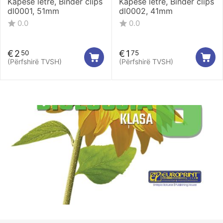
Kapëse letre, Binder clips
Kapëse letre, Binder clips
dl0001, 51mm
dl0002, 41mm
0.0
0.0
€
2
€
1
50
75
(Përfshirë TVSH)
(Përfshirë TVSH)