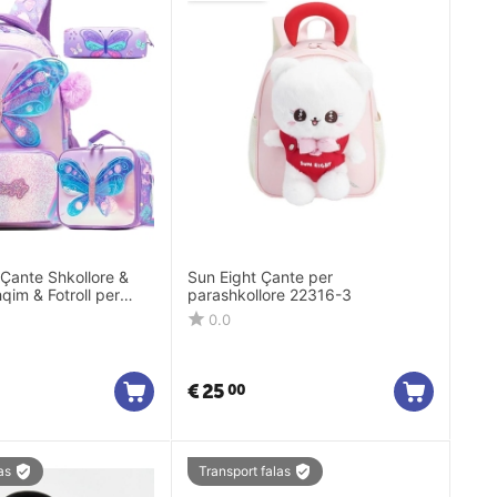
Çante Shkollore &
Sun Eight Çante per
qim & Fotroll per
parashkollore 22316-3
-3
0.0
€
25
00
as
Transport falas