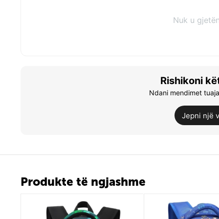
Nuk u gjetë
Rishikoni kë
Ndani mendimet tuaja 
Jepni një 
Produkte të ngjashme