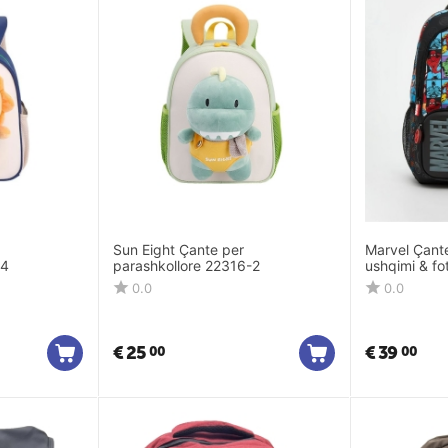
Sun Eight Çante per
Marvel Çante
-4
parashkollore 22316-2
ushqimi & fot
19306-3
0.0
0.0
€
25
€
39
00
00