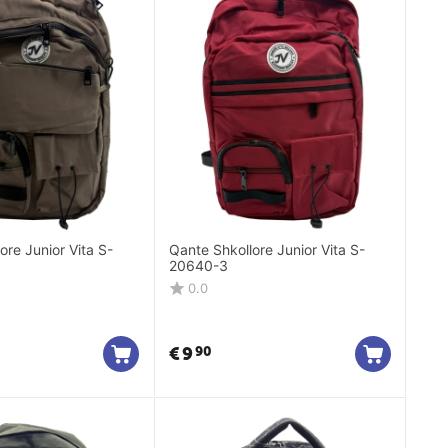
ore Junior Vita S-
Qante Shkollore Junior Vita S-
20640-3
0.0
€
9
90