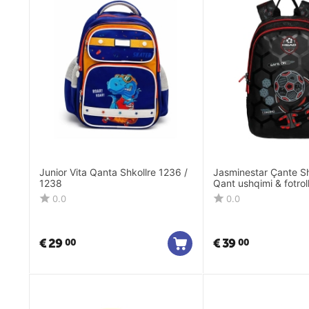
Junior Vita Qanta Shkollre 1236 /
Jasminestar Çante Sh
1238
Qant ushqimi & fotrol
12832-3
0.0
0.0
€
29
€
39
00
00