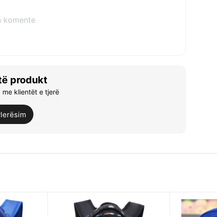
n komente
të produkt
me klientët e tjerë
vlerësim