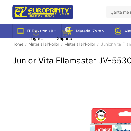
0
IT Elektronikë
Material Zyre
Mat
Llogaria
Shporta
Home
Material shkollor
Material shkollor
Junior Vita Fll
/
/
/
Junior Vita Fllamaster JV-5530