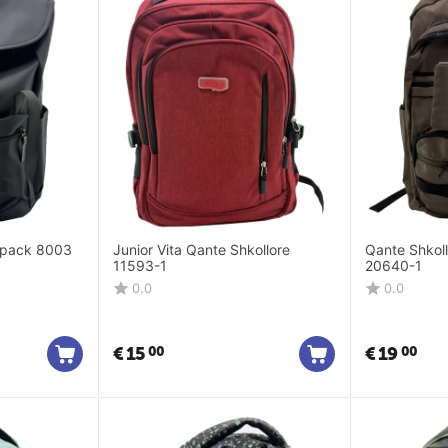
kpack 8003
Junior Vita Qante Shkollore
Qante Shkoll
11593-1
20640-1
0.0
0.0
€
15
€
19
00
00