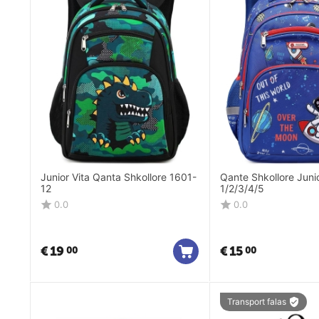
Junior Vita Qanta Shkollore 1601-
Qante Shkollore Juni
12
1/2/3/4/5
0.0
0.0
€
19
€
15
00
00
Transport falas