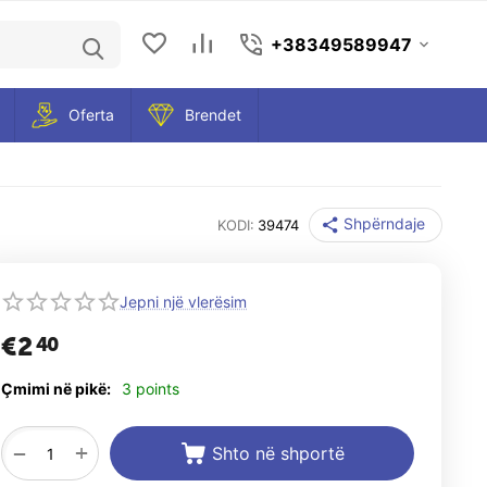
+38349589947
Oferta
Brendet
Shpërndaje
KODI:
39474
Jepni një vlerësim
€
2
40
Çmimi në pikë:
3 points
+
−
Shto në shportë