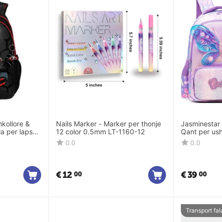
kollore &
Nails Marker - Marker per thonje
Jasminestar 
la per lapsa
12 color 0.5mm LT-1160-12
Qant per ush
lapsa 19101
0.0
0.0
€
12
€
39
00
00
Transport fal