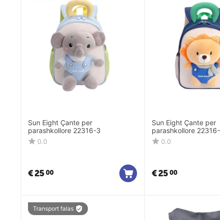
Sun Eight Çante per
Sun Eight Çante per
parashkollore 22316-3
parashkollore 22316
0.0
0.0
€
25
€
25
00
00
Transport falas