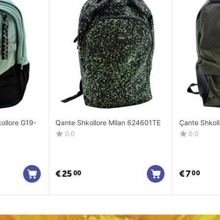
kollore G19-
Qante Shkollore Milan 624601TE
Çante Shkol
0.0
0.0
€
25
€
7
00
00