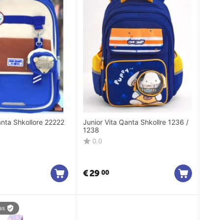
nta Shkollore 22222
Junior Vita Qanta Shkollre 1236 /
1238
0.0
€
29
00
as