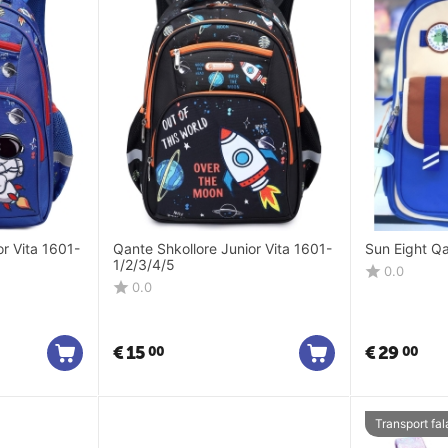
or Vita 1601-
Qante Shkollore Junior Vita 1601-
Sun Eight Qa
1/2/3/4/5
0.0
0.0
€
15
€
29
00
00
Transport fal