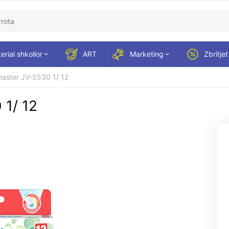
erial shkollor
ART
Marketing
Zbritjet
amaster JV-5530 1/ 12
 1/ 12