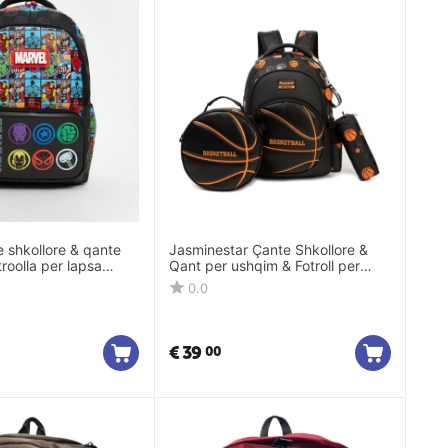
 shkollore & qante
Jasminestar Çante Shkollore &
roolla per lapsa
Qant per ushqim & Fotroll per
lapsa 13721-3
0.0
€
39
00