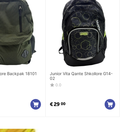
lore Backpak 18101
Junior Vita Qante Shkollore G14-
02
0.0
€
29
00