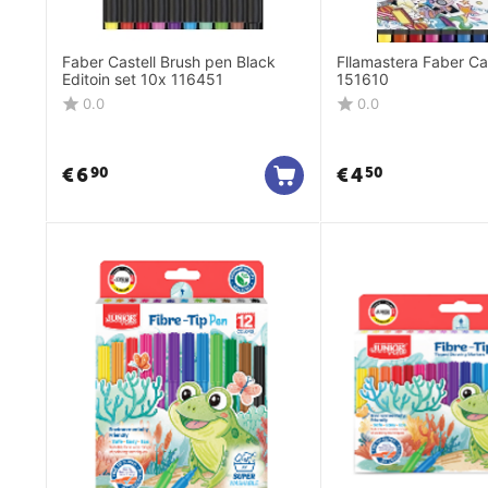
Faber Castell Brush pen Black
Fllamastera Faber Cas
Editoin set 10x 116451
151610
0.0
0.0
€
6
€
4
90
50