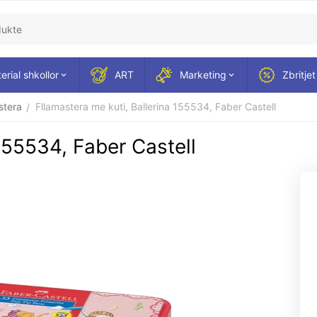
erial shkollor
ART
Marketing
Zbritjet
stera
Fllamastera me kuti, Ballerina 155534, Faber Castell
/
 155534, Faber Castell