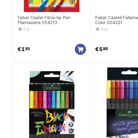
Faber Castel Fibre-tip Pen
Faber Castell Fallamaste
Fllamastera 554212
Color 554221
0.0
0.0
€
1
€
5
91
80