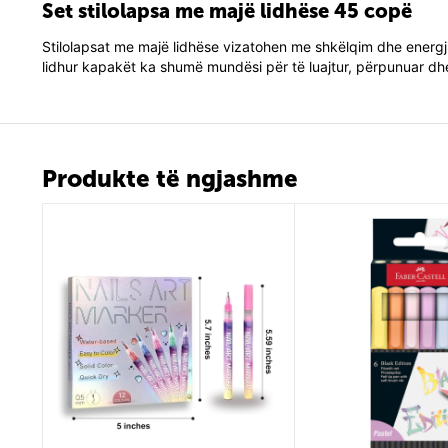
Set stilolapsa me majë lidhëse 45 copë
Stilolapsat me majë lidhëse vizatohen me shkëlqim dhe energ
lidhur kapakët ka shumë mundësi për të luajtur, përpunuar dhe
Produkte të ngjashme