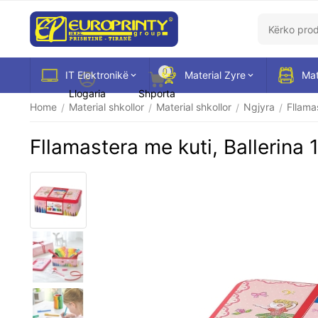
0
IT Elektronikë
Material Zyre
Mat
Llogaria
Shporta
Home
Material shkollor
Material shkollor
Ngjyra
Fllama
/
/
/
/
Fllamastera me kuti, Ballerina