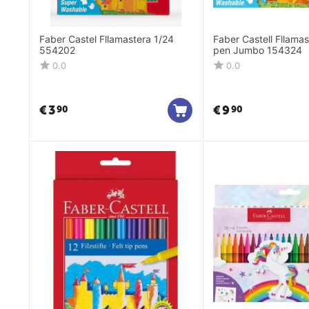
Faber Castel Fllamastera 1/24
Faber Castell Fllamas
554202
pen Jumbo 154324
0.0
0.0
€
3
€
9
90
90