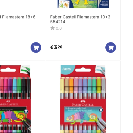
l Fllamastera 18+6
Faber Castell Fllamastera 10+3
554214
0.0
€
3
20