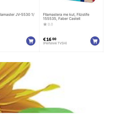
Fllamaster JV-5530 1/
Fllamastera me kut, Filzstife
155535, Faber Castell
0.0
€
16
00
(Përfshirë TVSH)