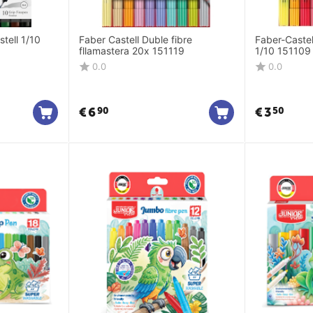
tell 1/10
Faber Castell Duble fibre
Faber-Caste
fllamastera 20x 151119
1/10 151109
0.0
0.0
€
6
€
3
90
50