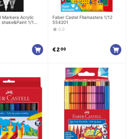
l Markera Acrylic
Faber Castel Fllamastera 1/12
n shake&Paint 1/1
554201
598
0.0
€
2
00