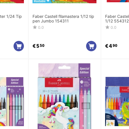
ter 1/24 Tip
Faber Castell fllamastera 1/12 tip
Faber Caste
pen Jumbo 154311
1/12 554312
0.0
0.0
€
5
€
4
50
90