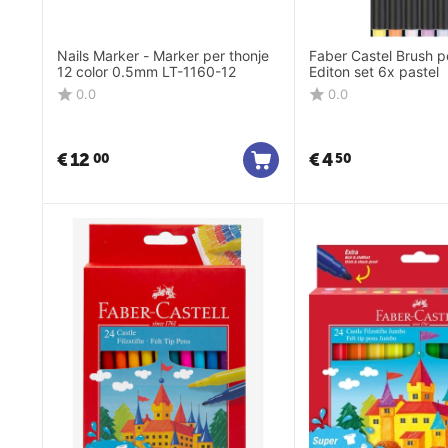
Nails Marker - Marker per thonje
Faber Castel Brush pen Black
12 color 0.5mm LT-1160-12
Editon set 6x pastel
0.0
0.0
€
12
€
4
00
50