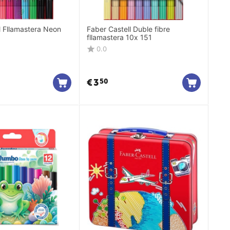
l Fllamastera Neon
Faber Castell Duble fibre
fllamastera 10x 151
0.0
€
3
50