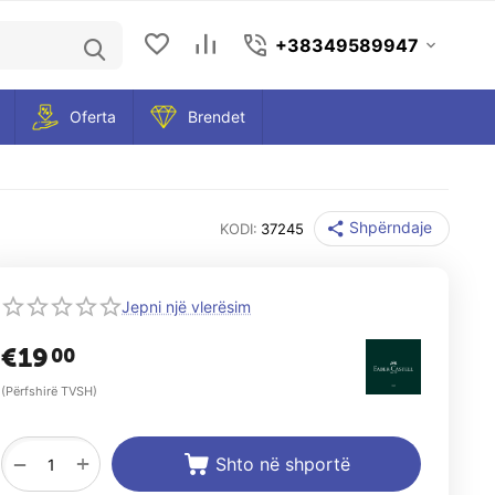
+38349589947
Oferta
Brendet
Shpërndaje
KODI:
37245
Jepni një vlerësim
€
19
00
(Përfshirë TVSH)
+
−
Shto në shportë