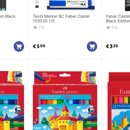
Textil Marker BC Faber Castel
Faber Castel
159520 1/5
Black Editio
Black 285
0.0
0.0
€
5
€
3
00
20