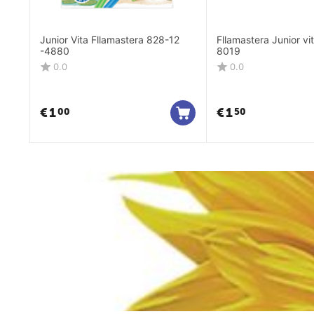
Junior Vita Fllamastera 828-12
Fllamastera Junior vita 
-4880
8019
0.0
0.0
€
1
€
1
00
50