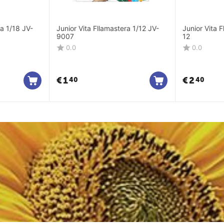
1/18 JV-
Junior Vita Fllamastera 1/12 JV-
Junior Vita 
9007
12
0.0
0.0
€
1
€
2
40
40