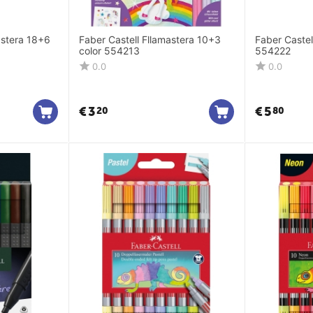
ra 18+6
Faber Castell Fllamastera 10+3
Faber Castel
color 554213
554222
0.0
0.0
€
3
€
5
20
80