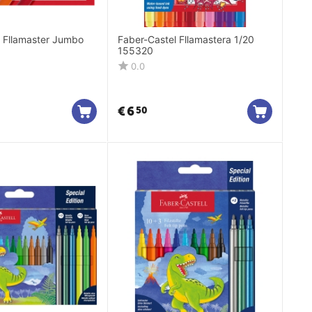
l Fllamaster Jumbo
Faber-Castel Fllamastera 1/20
155320
0.0
€
6
50